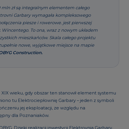
00 mln zł są integralnym elementem całego
lektrovni Garbary wymagała kompleksowego
łączenia piesze i rowerowe. jest pierwszej
św. Wincentego. To ona, wraz z nowym układem
szystkich mieszkańców. Skala całego projektu
 zupełnie nowe, wyjątkowe miejsce na mapie
ROBYG Construction.
ają XIX wieku, gdy obszar ten stanowił element systemu
miono tu Elektrociepłownię Garbary – jeden z symboli
zeniu jej eksploatacji, ze względu na
tępny dla Poznaniaków.
BYG. Dzięki realizacji inwestycji Elektrovnia Garbary,