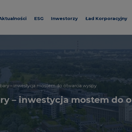
Aktualności
ESG
Inwestorzy
Ład Korporacyjny
e o Spółce
Zrównoważona
Akcje i Akcjonariat
Dokumenty korpora
działalność
ada
Prezentacje
Wezwania akcjonar
a
Wybrane dane
Regulacje
finansowe
Spółki z Grupy Kap
Zawiadomienia
rbary – inwestycja mostem do otwarcia wyspy
ary – inwestycja mostem do 