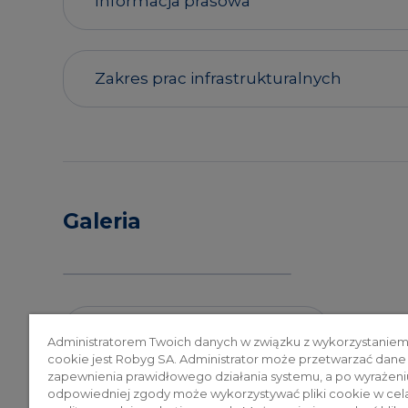
Informacja prasowa
Zakres prac infrastrukturalnych
Galeria
Powrót do aktualności
Administratorem Twoich danych w związku z wykorzystaniem
cookie jest Robyg SA. Administrator może przetwarzać dane
zapewnienia prawidłowego działania systemu, a po wyrażeni
odpowiedniej zgody może wykorzystywać pliki cookie w cel