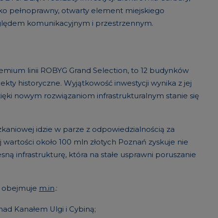
ko pełnoprawny, otwarty element miejskiego
ględem komunikacyjnym i przestrzennym.
remium linii ROBYG Grand Selection, to 12 budynków
kty historyczne. Wyjątkowość inwestycji wynika z jej
ięki nowym rozwiązaniom infrastrukturalnym stanie się
szkaniowej idzie w parze z odpowiedzialnością za
j wartości około 100 mln złotych Poznań zyskuje nie
ną infrastrukturę, która na stałe usprawni poruszanie
ch obejmuje
m.in
.:
ad Kanałem Ulgi i Cybiną;