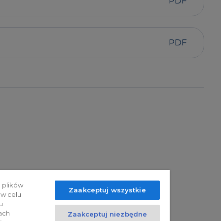
PDF
PDF
 plików
Zaakceptuj wszystkie
 w celu
u
ach
Zaakceptuj niezbędne