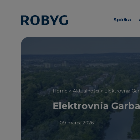
Spółka
Informacj
Zarząd i R
Nadzorcz
Home >
Aktualności
> Elektrovnia Ga
Elektrovnia Garb
09 marca 2026