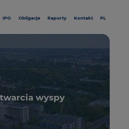
IPO
Obligacje
Raporty
Kontakt
PL
cyjne
Prognozy zobowiązań
Raporty EBI
Materiały
EN
finansowych
prasowe
iuszy
Raporty
okresowe
Do pobrania
Raporty ESPI
Media
itałowej ROBYG -
otwarcia wyspy