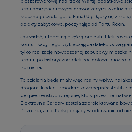
pieszorowerową nad rzeką Wartą, dodatkowe ście
terenami spacerowymi prowadzącymi wzdłuż osi w
rzecznego cypla, gdzie kanał Ulgi łączy się z rze
obiekty zabytkowe, poczynając od Fortu Roon.
Jak widać, integralną częścią projektu Elektrovn
komunikacyjnego, wykraczająca daleko poza gran
tylko realizację nowoczesnej zabudowy mieszkaln
terenu po historycznej elektrociepłowni oraz ro
Poznania.
Te działania będą miały więc realny wpływ na ja
drogom, kładce i zmodernizowanej infrastrukturz
bezpieczeństwo w rejonie, który przez niemal w
Elektrovnia Garbary została zaprojektowana bowi
Poznania, a nie funkcjonujący w oderwaniu od niej