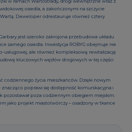
żki w ramach Wartostrady, drogi wewnętrzne wraz z
idokowej osiedla, a zakończonymi na szczycie
ką Wartą. Deweloper odrestauruje również cztery
ia Garbary jest szeroko zakrojona przebudowa układu
ice samego osiedla. Inwestycja ROBYG obejmuje nie
o-usługowej, ale również kompleksową rewitalizację
zbudowę kluczowych węzłów drogowych w tej części
kość codziennego życia mieszkańców. Dzięki nowym
e znacząco poprawi się dostępność komunikacyjna i
iek pozostawał poza codziennym obiegiem miejskim.
em jako projekt miastotwórczy – osadzony w tkance
.