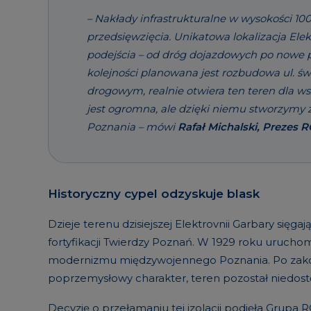
– Nakłady infrastrukturalne w wysokości 1
przedsięwzięcia. Unikatowa lokalizacja E
podejścia – od dróg dojazdowych po nowe po
kolejności planowana jest rozbudowa ul. 
drogowym, realnie otwiera ten teren dla w
jest ogromna, ale dzięki niemu stworzymy
Poznania – mówi
Rafał Michalski, Prezes 
Historyczny cypel odzyskuje blask
Dzieje terenu dzisiejszej Elektrovnii Garbary sięg
fortyfikacji Twierdzy Poznań. W 1929 roku urucho
modernizmu międzywojennego Poznania. Po zakońc
poprzemysłowy charakter, teren pozostał niedos
Decyzję o przełamaniu tej izolacji podjęła Grupa RO