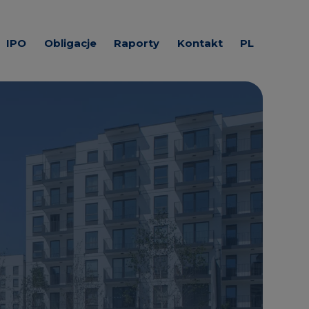
IPO
Obligacje
Raporty
Kontakt
PL
cyjne
Prognozy zobowiązań
Raporty EBI
Materiały
EN
finansowych
prasowe
iuszy
Raporty
okresowe
Do pobrania
Raporty ESPI
Media
itałowej ROBYG -