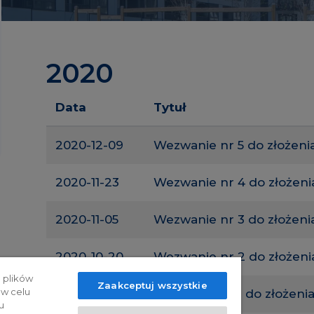
2020
Data
Tytuł
2020-12-09
Wezwanie nr 5 do złożenia
2020-11-23
Wezwanie nr 4 do złożenia
2020-11-05
Wezwanie nr 3 do złożenia
2020-10-20
Wezwanie nr 2 do złożenia
 plików
Zaakceptuj wszystkie
 w celu
2020-09-29
Wezwanie nr 1 do złożenia
u