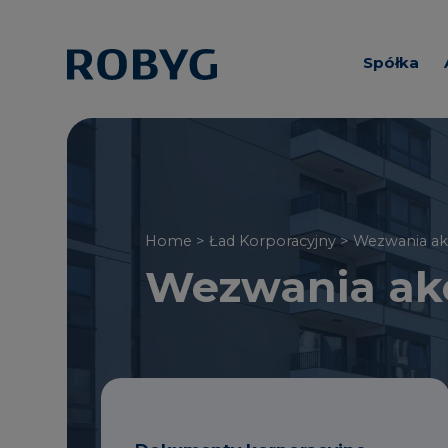
Spółka
Informacj
Zarząd i R
Nadzorcz
Home
> Ład Korporacyjny > Wezwania ak
Wezwania akc