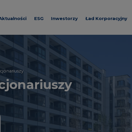
Aktualności
ESG
Inwestorzy
Ład Korporacyjny
e o Spółce
Zrównoważona
Akcje i Akcjonariat
Dokumenty korpora
działalność
ada
Prezentacje
Wezwania akcjonar
a
Wybrane dane
Regulacje
finansowe
Spółki z Grupy Kap
cjonariuszy
Zawiadomienia
jonariuszy