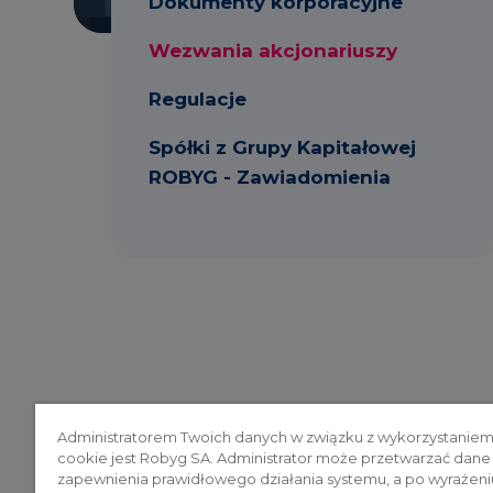
Dokumenty korporacyjne
Wezwania akcjonariuszy
Regulacje
Spółki z Grupy Kapitałowej
ROBYG - Zawiadomienia
Administratorem Twoich danych w związku z wykorzystaniem
cookie jest Robyg SA. Administrator może przetwarzać dane
zapewnienia prawidłowego działania systemu, a po wyrażeni