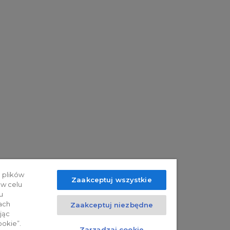
 plików
Zaakceptuj wszystkie
 w celu
u
ach
Zaakceptuj niezbędne
jąc
ookie”.
Zarządzaj cookie