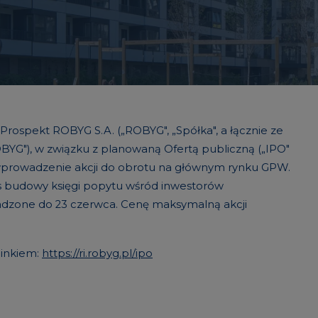
rospekt ROBYG S.A. („ROBYG", „Spółka", a łącznie ze
BYG"), w związku z planowaną Ofertą publiczną („IPO"
i wprowadzenie akcji do obrotu na głównym rynku GPW.
es budowy księgi popytu wśród inwestorów
owadzone do 23 czerwca. Cenę maksymalną akcji
linkiem:
https://ri.robyg.pl/ipo