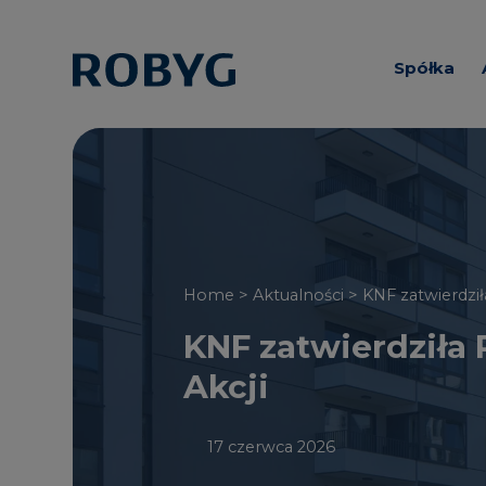
Spółka
Informacj
Zarząd i R
Nadzorcz
Home >
Aktualności
> KNF zatwierdził
KNF zatwierdziła 
Akcji
17 czerwca 2026