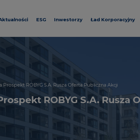
Aktualności
ESG
Inwestorzy
Ład Korporacyjny
e o Spółce
Zrównoważona
Akcje i Akcjonariat
Dokumenty korpora
działalność
ada
Prezentacje
Wezwania akcjonar
a
Wybrane dane
Regulacje
finansowe
Spółki z Grupy Kap
Zawiadomienia
a Prospekt ROBYG S.A. Rusza Oferta Publiczna Akcji
Prospekt ROBYG S.A. Rusza O