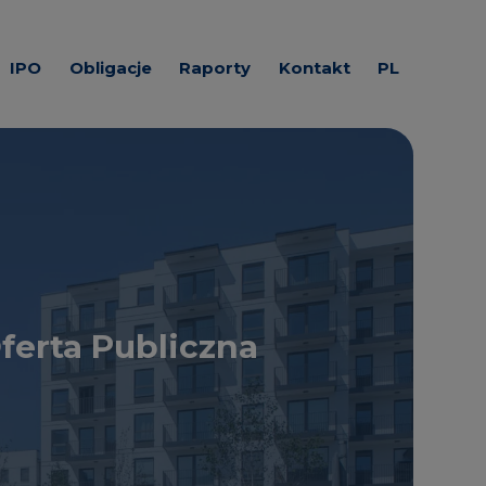
IPO
Obligacje
Raporty
Kontakt
PL
cyjne
Prognozy zobowiązań
Raporty EBI
Materiały
EN
finansowych
prasowe
iuszy
Raporty
okresowe
Do pobrania
Raporty ESPI
Media
itałowej ROBYG -
ferta Publiczna