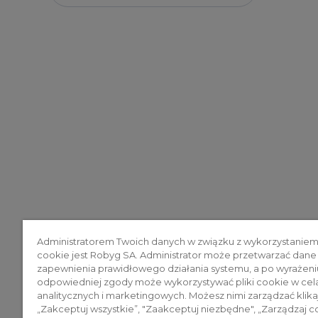
Administratorem Twoich danych w związku z wykorzystaniem
cookie jest Robyg SA. Administrator może przetwarzać dane
zapewnienia prawidłowego działania systemu, a po wyrażeni
odpowiedniej zgody może wykorzystywać pliki cookie w cel
analitycznych i marketingowych. Możesz nimi zarządzać klika
„Zakceptuj wszystkie”, "Zaakceptuj niezbędne", „Zarządzaj c