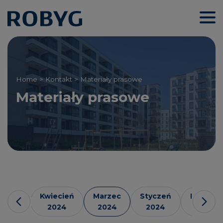
Home
>
Kontakt
> Materiały prasowe
Materiały prasowe
rwiec
Kwiecień
Marzec
Styczeń
Paździer
024
2024
2024
2024
2023