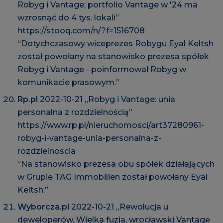
Robyg i Vantage; portfolio Vantage w '24 ma
wzrosnąć do 4 tys. lokali”
https://stooq.com/n/?f=1516708
“Dotychczasowy wiceprezes Robygu Eyal Keltsh
został powołany na stanowisko prezesa spółek
Robyg i Vantage - poinformował Robyg w
komunikacie prasowym.”
Rp.pl
2022-10-21 „Robyg i Vantage: unia
personalna z rozdzielnością”
https://www.rp.pl/nieruchomosci/art37280961-
robyg-i-vantage-unia-personalna-z-
rozdzielnoscia
“Na stanowisko prezesa obu spółek działających
w Grupie TAG Immobilien został powołany Eyal
Keltsh.”
Wyborcza.pl
2022-10-21 „Rewolucja u
deweloperów. Wielka fuzja, wrocławski Vantage