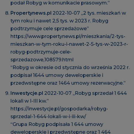
podał Robyg w komunikacie prasowym.”
Propertynews.pl
2022-10-07 „2 tys. mieszkań w
tym roku i nawet 2,5 tys. w 2023 r. Robyg
podtrzymuje cele sprzedażowe”
https://www.propertynews.pl/mieszkania/2-tys-
mieszkan-w-tym-roku-i-nawet-2-5-tys-w-2023-r-
robyg-podtrzymuje-cele-
sprzedazowe,108579.html
“Robyg w okresie od stycznia do września 2022 r.
podpisał 1644 umowy deweloperskie i
przedwstępne oraz 1464 umowy rezerwacyjne.”
Inwestycje.pl
2022-10-07 „Robyg sprzedał 1 644
lokali w I-III kw.”
https://inwestycje.pl/gospodarka/robyg-
sprzedal-1-644-lokali-w-i-iii-kw/
“Grupa Robyg podpisała 1 644 umowy
deweloperskie i przedwstępne oraz 1 464