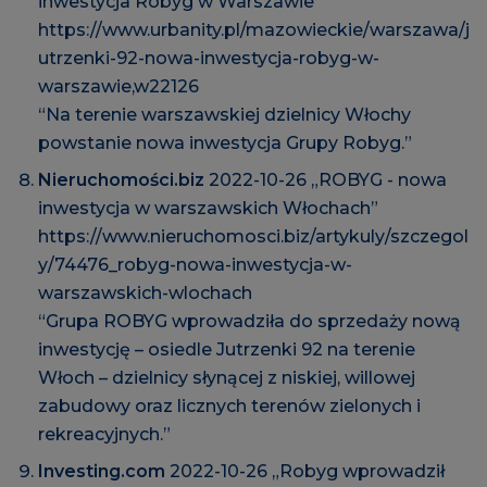
inwestycja Robyg w Warszawie”
https://www.urbanity.pl/mazowieckie/warszawa/j
utrzenki-92-nowa-inwestycja-robyg-w-
warszawie,w22126
“Na terenie warszawskiej dzielnicy Włochy
powstanie nowa inwestycja Grupy Robyg.”
Nieruchomości.biz
2022-10-26 „ROBYG - nowa
inwestycja w warszawskich Włochach”
https://www.nieruchomosci.biz/artykuly/szczegol
y/74476_robyg-nowa-inwestycja-w-
warszawskich-wlochach
“Grupa ROBYG wprowadziła do sprzedaży nową
inwestycję – osiedle Jutrzenki 92 na terenie
Włoch – dzielnicy słynącej z niskiej, willowej
zabudowy oraz licznych terenów zielonych i
rekreacyjnych.”
Investing.com
2022-10-26 „Robyg wprowadził