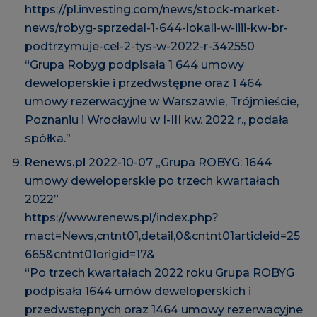
https://pl.investing.com/news/stock-market-
news/robyg-sprzedal-1-644-lokali-w-iiii-kw-br-
podtrzymuje-cel-2-tys-w-2022-r-342550
“Grupa Robyg podpisała 1 644 umowy
deweloperskie i przedwstępne oraz 1 464
umowy rezerwacyjne w Warszawie, Trójmieście,
Poznaniu i Wrocławiu w I-III kw. 2022 r., podała
spółka.”
Renews.pl
2022-10-07 „Grupa ROBYG: 1644
umowy deweloperskie po trzech kwartałach
2022”
https://www.renews.pl/index.php?
mact=News,cntnt01,detail,0&cntnt01articleid=25
665&cntnt01origid=17&
“Po trzech kwartałach 2022 roku Grupa ROBYG
podpisała 1644 umów deweloperskich i
przedwstępnych oraz 1464 umowy rezerwacyjne