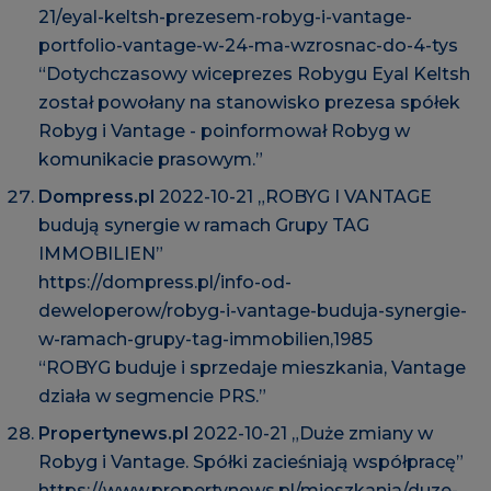
21/eyal-keltsh-prezesem-robyg-i-vantage-
portfolio-vantage-w-24-ma-wzrosnac-do-4-tys
“Dotychczasowy wiceprezes Robygu Eyal Keltsh
został powołany na stanowisko prezesa spółek
Robyg i Vantage - poinformował Robyg w
komunikacie prasowym.”
Dompress.pl
2022-10-21 „ROBYG I VANTAGE
budują synergie w ramach Grupy TAG
IMMOBILIEN”
https://dompress.pl/info-od-
deweloperow/robyg-i-vantage-buduja-synergie-
w-ramach-grupy-tag-immobilien,1985
“ROBYG buduje i sprzedaje mieszkania, Vantage
działa w segmencie PRS.”
Propertynews.pl
2022-10-21 „Duże zmiany w
Robyg i Vantage. Spółki zacieśniają współpracę”
https://www.propertynews.pl/mieszkania/duze-