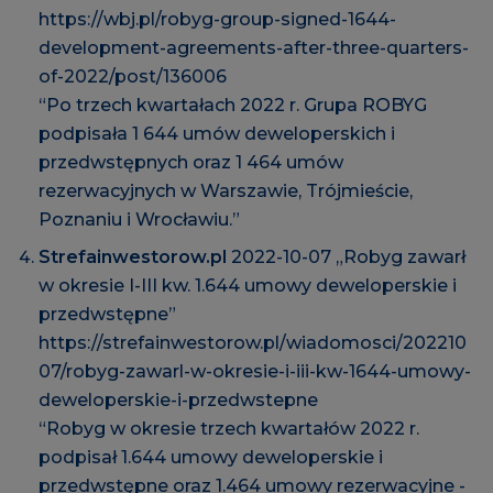
https://wbj.pl/robyg-group-signed-1644-
development-agreements-after-three-quarters-
of-2022/post/136006
“Po trzech kwartałach 2022 r. Grupa ROBYG
podpisała 1 644 umów deweloperskich i
przedwstępnych oraz 1 464 umów
rezerwacyjnych w Warszawie, Trójmieście,
Poznaniu i Wrocławiu.”
Strefainwestorow.pl
2022-10-07 „Robyg zawarł
w okresie I-III kw. 1.644 umowy deweloperskie i
przedwstępne”
https://strefainwestorow.pl/wiadomosci/202210
07/robyg-zawarl-w-okresie-i-iii-kw-1644-umowy-
deweloperskie-i-przedwstepne
“Robyg w okresie trzech kwartałów 2022 r.
podpisał 1.644 umowy deweloperskie i
przedwstępne oraz 1.464 umowy rezerwacyjne -