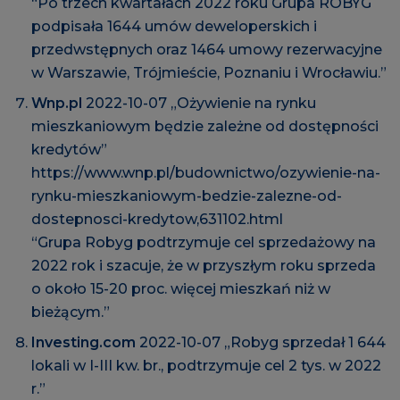
“Po trzech kwartałach 2022 roku Grupa ROBYG
podpisała 1644 umów deweloperskich i
przedwstępnych oraz 1464 umowy rezerwacyjne
w Warszawie, Trójmieście, Poznaniu i Wrocławiu.”
Wnp.pl
2022-10-07 „Ożywienie na rynku
mieszkaniowym będzie zależne od dostępności
kredytów”
https://www.wnp.pl/budownictwo/ozywienie-na-
rynku-mieszkaniowym-bedzie-zalezne-od-
dostepnosci-kredytow,631102.html
“Grupa Robyg podtrzymuje cel sprzedażowy na
2022 rok i szacuje, że w przyszłym roku sprzeda
o około 15-20 proc. więcej mieszkań niż w
bieżącym.”
Investing.com
2022-10-07 „Robyg sprzedał 1 644
lokali w I-III kw. br., podtrzymuje cel 2 tys. w 2022
r.”