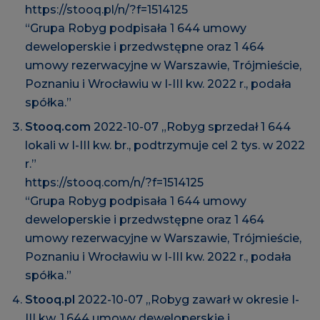
https://stooq.pl/n/?f=1514125
“Grupa Robyg podpisała 1 644 umowy
deweloperskie i przedwstępne oraz 1 464
umowy rezerwacyjne w Warszawie, Trójmieście,
Poznaniu i Wrocławiu w I-III kw. 2022 r., podała
spółka.”
Stooq.com
2022-10-07 „Robyg sprzedał 1 644
lokali w I-III kw. br., podtrzymuje cel 2 tys. w 2022
r.”
https://stooq.com/n/?f=1514125
“Grupa Robyg podpisała 1 644 umowy
deweloperskie i przedwstępne oraz 1 464
umowy rezerwacyjne w Warszawie, Trójmieście,
Poznaniu i Wrocławiu w I-III kw. 2022 r., podała
spółka.”
Stooq.pl
2022-10-07 „Robyg zawarł w okresie I-
III kw. 1.644 umowy deweloperskie i