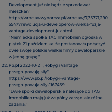
Development już nie będzie sprzedawał
mieszkań”
https://wroclaw.wyborcza.pl/wroclaw/7,35771,290
55477,rewolucja-u-deweloperow-wielka-fuzja-
vantage-development-juz.html
“Niemiecka spółka TAG Immobilien ogłosiła w
piątek 21 października, że postanowiła połączyć
dwie swoje polskie wielkie firmy deweloperskie
w jedną grupę.”
Pb.pl
2022-10-21 „Robyg i Vantage
przegrupowują siły”
https://www.pb.pl/robyg-i-vantage-
przegrupowuja-sily-1167439
“Dwie spółki deweloperskie należące do TAG
Immobilien mają już wspólny zarząd, ale różne
zadania.”