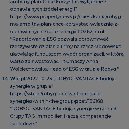
ambitny plan. Chce korzystać wyłącznie z
odnawialnych źródeł energii”
https://www.propertynews.pl/mieszkania/robyg-
ma-ambitny-plan-chce-korzystac-wylacznie-z-
odnawialnych-zrodel-energii,110262.html
“Raportowanie ESG pozwala porównywać
rzeczywiste działania firmy na rzecz środowiska,
ułatwiając funduszom wybór organizacji, w którą
warto zainwestować – tłumaczy Anna
Wojciechowska, Head of ESG w grupie Robyg.”
Wbj.pl
2022-10-23 „ROBYG i VANTAGE budują
synergie w grupie”
https://wbj.pl/robyg-and-vantage-build-
synergies-within-the-group/post/136160
“ROBYG i VANTAGE budują synergie w ramach
Grupy TAG Immobilien i łączą kompetencje
zarządcze.”