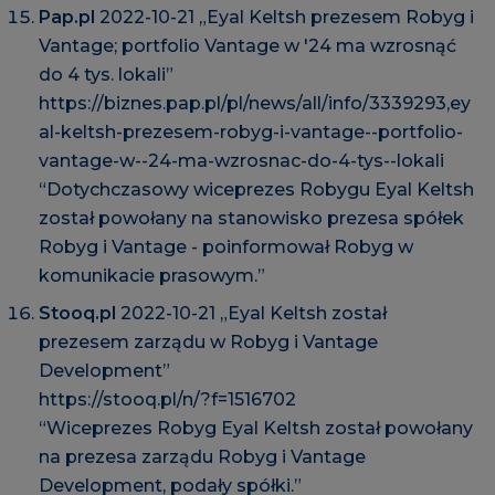
Pap.pl
2022-10-21 „Eyal Keltsh prezesem Robyg i
Vantage; portfolio Vantage w '24 ma wzrosnąć
do 4 tys. lokali”
https://biznes.pap.pl/pl/news/all/info/3339293,ey
al-keltsh-prezesem-robyg-i-vantage--portfolio-
vantage-w--24-ma-wzrosnac-do-4-tys--lokali
“Dotychczasowy wiceprezes Robygu Eyal Keltsh
został powołany na stanowisko prezesa spółek
Robyg i Vantage - poinformował Robyg w
komunikacie prasowym.”
Stooq.pl
2022-10-21 „Eyal Keltsh został
prezesem zarządu w Robyg i Vantage
Development”
https://stooq.pl/n/?f=1516702
“Wiceprezes Robyg Eyal Keltsh został powołany
na prezesa zarządu Robyg i Vantage
Development, podały spółki.”