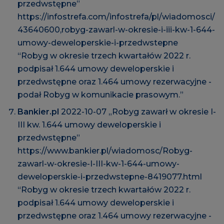
przedwstępne”
https://infostrefa.com/infostrefa/pl/wiadomosci/
43640600,robyg-zawarl-w-okresie-i-iii-kw-1-644-
umowy-deweloperskie-i-przedwstepne
“Robyg w okresie trzech kwartałów 2022 r.
podpisał 1.644 umowy deweloperskie i
przedwstępne oraz 1.464 umowy rezerwacyjne -
podał Robyg w komunikacie prasowym.”
Bankier.pl
2022-10-07 „Robyg zawarł w okresie I-
III kw. 1.644 umowy deweloperskie i
przedwstępne”
https://www.bankier.pl/wiadomosc/Robyg-
zawarl-w-okresie-I-III-kw-1-644-umowy-
deweloperskie-i-przedwstepne-8419077.html
“Robyg w okresie trzech kwartałów 2022 r.
podpisał 1.644 umowy deweloperskie i
przedwstępne oraz 1.464 umowy rezerwacyjne -