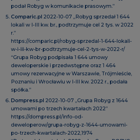
podał Robyg w komunikacie prasowym.”
Comparic.pl
2022-10-07 „Robyg sprzedał 1 644
lokali w I-III kw. br., podtrzymuje cel 2 tys. w 2022
r.”
https://comparic.pl/robyg-sprzedal-1-644-lokali-
w-i-iii-kw-br-podtrzymuje-cel-2-tys-w-2022-r/
“Grupa Robyg podpisała 1 644 umowy
deweloperskie i przedwstępne oraz 1 464
umowy rezerwacyjne w Warszawie, Trójmieście,
Poznaniu i Wrocławiu w I-III kw. 2022 r., podała
spółka.”
Dompress.pl
2022-10-07 „Grupa Robyg z 1644
umowami po trzech kwartałach 2022”
https://dompress.pl/info-od-
deweloperow/grupa-robyg-z-1644-umowami-
po-trzech-kwartalach-2022,1974