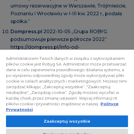
umowy rezerwacyjne w Warszawie, Trójmieście,
Poznaniu i Wrocławiu w I-III kw. 2022 r., podała
spółka.”
Dompress.pl
2022-10-05 „Grupa ROBYG
podsumowuje pierwsze półrocze 2022”
https://dompress.pl/info-od-
deweloperow/grupa-robyg-podsumowuje-
Administratorem Twoich danych w związku z wykorzystaniem
pierwsze-polrocze-2022,1972
plików cookie jest Robyg SA. Administrator może przetwarzać
dane w celu zapewnienia prawidłowego działania systemu, a
“Grupa Robyg koncentruje się na sprzedaży
po wyrażeniu odpowiedniej zgody może wykorzystywać pliki
mieszkań dla klientów indywidualnych.”
cookie w celach analitycznych i marketingowych. Możesz nimi
zarządzać klikając „Zakceptuj wszystkie”, "Zaakceptuj
niezbędne", „Zarządzaj cookie”. Zgodę możesz wycofać w
każdej chwili, przez zmianę ustawień. Więcej informacji nt.
plików cookie i prywatności znajdziesz w naszej
Polityce
Prywatności
Zaakceptuj wszystkie