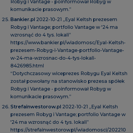
Robyg i Vantage - poinformował Robyg w
komunikacie prasowym.”
Bankier.pl
2022-10-21 „Eyal Keltsh prezesem
Robyg i Vantage; portfolio Vantage w '24 ma
wzrosnąć do 4 tys. lokali”
https://www.bankier.pl/wiadomosc/Eyal-Keltsh-
prezesem-Robyg-i-Vantage-portfolio-Vantage-
w-24-ma-wzrosnac-do-4-tys-lokali-
8426985.html
“Dotychczasowy wiceprezes Robygu Eyal Keltsh
został powołany na stanowisko prezesa spółek
Robyg i Vantage - poinformował Robyg w
komunikacie prasowym.”
Strefainwestorow.pl
2022-10-21 „Eyal Keltsh
prezesem Robyg i Vantage; portfolio Vantage w
'24 ma wzrosnąć do 4 tys. lokali”
https://strefainwestorow.pl/wiadomosci/202210