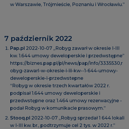
w Warszawie, Trójmieście, Poznaniu i Wrocławiu.”
7 październik 2022
Pap.pl
2022-10-07 „Robyg zawarł w okresie I-III
kw. 1.644 umowy deweloperskie i przedwstępne”
https://biznes.pap.pl/pl/news/pap/info/3335530,r
obyg-zawarl-w-okresie-i-iii-kw--1-644-umowy-
deweloperskie-i-przedwstepne
“Robyg w okresie trzech kwartałów 2022 r.
podpisał 1.644 umowy deweloperskie i
przedwstępne oraz 1.464 umowy rezerwacyjne -
podał Robyg w komunikacie prasowym.”
Stooq.pl
2022-10-07 „Robyg sprzedał 1 644 lokali
w I-III kw. br., podtrzymuje cel 2 tys. w 2022 r.”