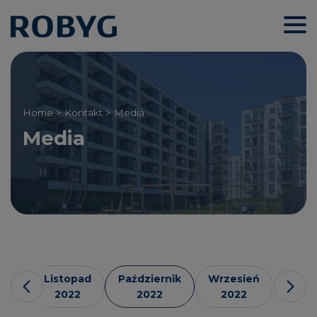
Home
>
Kontakt
> Media
Media
ień
Listopad
Październik
Wrzesień
Sierp
2
2022
2022
2022
202