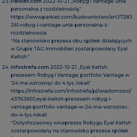
Parkiet.com
2022-10-21 „Robyg i Vantage: unia
personalna z rozdzielnością”
https://www.parkiet.com/budownictwo/art37283
261-robyg-i-vantage-unia-personalna-z-
rozdzielnoscia
“Na stanowisko prezesa obu spółek działających
w Grupie TAG Immobilien został powołany Eyal
Keltsh.”
Infostrefa.com
2022-10-21 „Eyal Keltsh
prezesem Robyg i Vantage; portfolio Vantage w
'24 ma wzrosnąć do 4 tys. lokali”
https://infostrefa.com/infostrefa/pl/wiadomosci/
43763650,eyal-keltsh-prezesem-robyg-i-
vantage-portfolio-vantage-w-24-ma-wzrosnac-
do-4-tys-lokali
“Dotychczasowy wiceprezes Robygu Eyal Keltsh
został powołany na stanowisko prezesa spółek