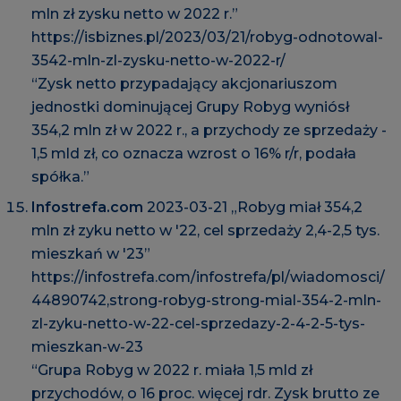
mln zł zysku netto w 2022 r.”
https://isbiznes.pl/2023/03/21/robyg-odnotowal-
3542-mln-zl-zysku-netto-w-2022-r/
“Zysk netto przypadający akcjonariuszom
jednostki dominującej Grupy Robyg wyniósł
354,2 mln zł w 2022 r., a przychody ze sprzedaży -
1,5 mld zł, co oznacza wzrost o 16% r/r, podała
spółka.”
Infostrefa.com
2023-03-21 „Robyg miał 354,2
mln zł zyku netto w '22, cel sprzedaży 2,4-2,5 tys.
mieszkań w '23”
https://infostrefa.com/infostrefa/pl/wiadomosci/
44890742,strong-robyg-strong-mial-354-2-mln-
zl-zyku-netto-w-22-cel-sprzedazy-2-4-2-5-tys-
mieszkan-w-23
“Grupa Robyg w 2022 r. miała 1,5 mld zł
przychodów, o 16 proc. więcej rdr. Zysk brutto ze