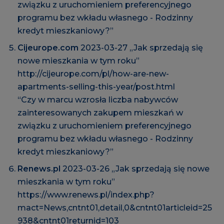
związku z uruchomieniem preferencyjnego
programu bez wkładu własnego - Rodzinny
kredyt mieszkaniowy?”
Cijeurope.com
2023-03-27 „Jak sprzedają się
nowe mieszkania w tym roku”
http://cijeurope.com/pl/how-are-new-
apartments-selling-this-year/post.html
“Czy w marcu wzrosła liczba nabywców
zainteresowanych zakupem mieszkań w
związku z uruchomieniem preferencyjnego
programu bez wkładu własnego - Rodzinny
kredyt mieszkaniowy?”
Renews.pl
2023-03-26 „Jak sprzedają się nowe
mieszkania w tym roku”
https://www.renews.pl/index.php?
mact=News,cntnt01,detail,0&cntnt01articleid=25
938&cntnt01returnid=103