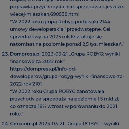
poprawia-przychody-i-chce-sprzedawac-jeszcze-
wiecej-mieszkan,690538.html
“W 2022 roku grupa Robyg podpisała 2144
umowy deweloperskie i przedwstępne. Cel
sprzedażowy na 2023 rok kształtuje się
natomiast na poziomie ponad 2,5 tys. mieszkań.”
Dompress.pl
2023-03-21 „Grupa ROBYG: wyniki
finansowe za 2022 rok”
https://dompress.pl/info-od-
deweloperow/grupa-robyg-wyniki-finansowe-za-
2022-rok,2101
“W 2022 roku Grupa ROBYG zanotowała
przychody ze sprzedaży na poziomie 1,5 mld zł,
co oznacza 16% wzrost w porównaniu do 2021
roku.”
Ceo.com.pl
2023-03-21 „Grupa ROBYG – wyniki