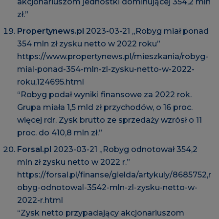
akcjonariuszom jednostki dominującej 354,2 mln
zł.”
Propertynews.pl
2023-03-21 „Robyg miał ponad
354 mln zł zysku netto w 2022 roku”
https://www.propertynews.pl/mieszkania/robyg-
mial-ponad-354-mln-zl-zysku-netto-w-2022-
roku,124695.html
“Robyg podał wyniki finansowe za 2022 rok.
Grupa miała 1,5 mld zł przychodów, o 16 proc.
więcej rdr. Zysk brutto ze sprzedaży wzrósł o 11
proc. do 410,8 mln zł.”
Forsal.pl
2023-03-21 „Robyg odnotował 354,2
mln zł zysku netto w 2022 r.”
https://forsal.pl/finanse/gielda/artykuly/8685752,r
obyg-odnotowal-3542-mln-zl-zysku-netto-w-
2022-r.html
“Zysk netto przypadający akcjonariuszom