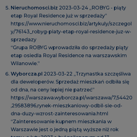
Nieruchomosci.biz
2023-03-24 „ROBYG - piąty
etap Royal Residence już w sprzedaży”
https://www.nieruchomosci.biz/artykuly/szczegol
y/76143_robyg-piaty-etap-royal-residence-juz-w-
sprzedazy
“Grupa ROBYG wprowadziła do sprzedaży piąty
etap osiedla Royal Residence na warszawskim
Wilanowie.”
Wyborcza.pl
2023-03-22 „Trzynastka szczęśliwa
dla deweloperów. Sprzedaż mieszkań odbiła się
od dna, na ceny lepiej nie patrzeć”
https://warszawa.wyborcza.pl/warszawa/7,54420
,29583896,rynek-mieszkaniowy-odbil-sie-od-
dna-duzy-wzrost-zainteresowania.html
“Zainteresowanie kupnem mieszkania w
Warszawie jest o jedną piątą wyższe niż rok