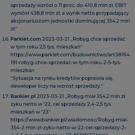
sprzedaży wzrósł o 11 proc. do 410,8 mln zł, EBIT
wyniósł 438,8 mln zł, a wynik netto przypadający
akcjonariuszom jednostki dominującej 354,2 mln
zł.”
Parkiet.com
2023-03-21 „Robyg chce sprzedać
w tym roku 2,5 tys. mieszkań”
https://www.parkiet.com/budownictwo/art38164
191-robyg-chce-sprzedac-w-tym-roku-2-5-tys-
mieszkan
“Sytuacja na rynku kredytów poprawia się,
deweloper liczy na wzrost sprzedaży.”
Bankier.pl
2023-03-21 „Robyg miał 354,2 mln zł
zyku netto w '22, cel sprzedaży 2,4-2,5 tys.
mieszkań w '23”
https://www.bankier.pl/wiadomosc/Robyg-mial-
354-2-mln-zl-zyku-netto-w-22-cel-sprzedazy-2-