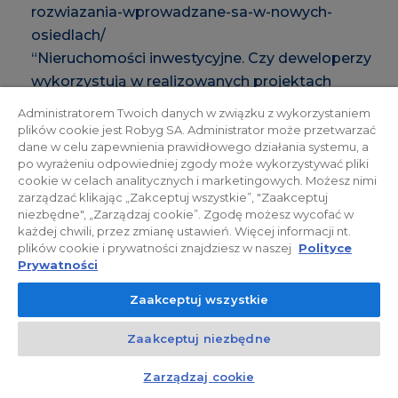
rozwiazania-wprowadzane-sa-w-nowych-
osiedlach/
“Nieruchomości inwestycyjne. Czy deweloperzy
wykorzystują w realizowanych projektach
mieszkaniowych nowe rozwiązania pozwalające
Administratorem Twoich danych w związku z wykorzystaniem
obniżyć koszty utrzymania nieruchomości?”
plików cookie jest Robyg SA. Administrator może przetwarzać
dane w celu zapewnienia prawidłowego działania systemu, a
po wyrażeniu odpowiedniej zgody może wykorzystywać pliki
cookie w celach analitycznych i marketingowych. Możesz nimi
zarządzać klikając „Zakceptuj wszystkie”, "Zaakceptuj
niezbędne", „Zarządzaj cookie”. Zgodę możesz wycofać w
17 marzec 2023
każdej chwili, przez zmianę ustawień. Więcej informacji nt.
plików cookie i prywatności znajdziesz w naszej
Polityce
Propertynews.pl
2023-03-17 „Eyal Keltsh, Robyg:
Prywatności
Podtrzymujemy cele sprzedażowe”
Zaakceptuj wszystkie
https://www.propertynews.pl/mieszkania/eyal-
keltsh-robyg-podtrzymujemy-cele-
Zaakceptuj niezbędne
sprzedazowe,124396.html
“Podtrzymujemy cel sprzedażowy na 2023 rok
Zarządzaj cookie