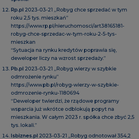
Rp.pl
2023-03-21 „Robyg chce sprzedać w tym
roku 2,5 tys. mieszkań”
https://www.rp.pl/nieruchomosci/art38165181-
robyg-chce-sprzedac-w-tym-roku-2-5-tys-
mieszkan
“Sytuacja na rynku kredytów poprawia się,
deweloper liczy na wzrost sprzedaży.”
Pb.pl
2023-03-21 „Robyg wierzy w szybkie
odmrożenie rynku”
https://www.pb.pl/robyg-wierzy-w-szybkie-
odmrozenie-rynku-1180694
“Deweloper twierdzi, że rządowe programy
wsparcia już wkrótce odblokują popyt na
mieszkania. W całym 2023 r. spółka chce zbyć 2,5
tys. lokali.”
Isbiznes.pl
2023-03-21 „Robyg odnotował 354,2