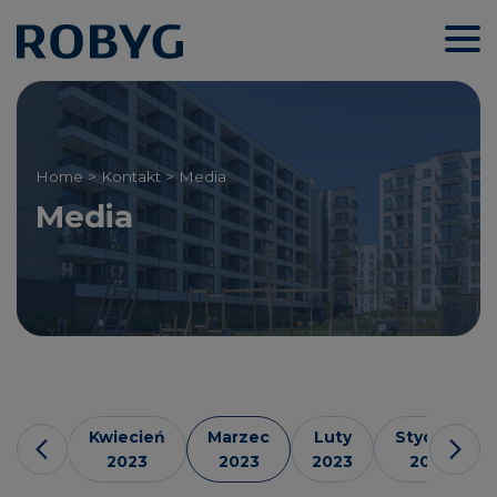
Home
>
Kontakt
> Media
Media
Maj
Kwiecień
Marzec
Luty
Styczeń
2023
2023
2023
2023
2023