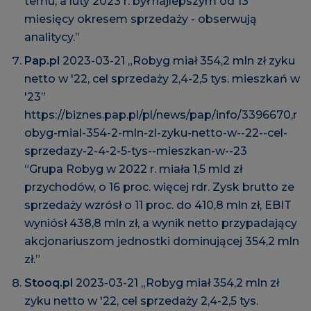
temu, a luty 2023 r. był najlepszym od 13
miesięcy okresem sprzedaży - obserwują
analitycy.”
Pap.pl
2023-03-21 „Robyg miał 354,2 mln zł zyku
netto w '22, cel sprzedaży 2,4-2,5 tys. mieszkań w
'23”
https://biznes.pap.pl/pl/news/pap/info/3396670,r
obyg-mial-354-2-mln-zl-zyku-netto-w--22--cel-
sprzedazy-2-4-2-5-tys--mieszkan-w--23
“Grupa Robyg w 2022 r. miała 1,5 mld zł
przychodów, o 16 proc. więcej rdr. Zysk brutto ze
sprzedaży wzrósł o 11 proc. do 410,8 mln zł, EBIT
wyniósł 438,8 mln zł, a wynik netto przypadający
akcjonariuszom jednostki dominującej 354,2 mln
zł.”
Stooq.pl
2023-03-21 „Robyg miał 354,2 mln zł
zyku netto w '22, cel sprzedaży 2,4-2,5 tys.