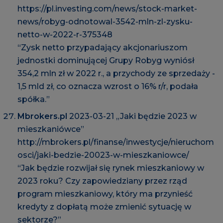
https://pl.investing.com/news/stock-market-
news/robyg-odnotowal-3542-mln-zl-zysku-
netto-w-2022-r-375348
“Zysk netto przypadający akcjonariuszom
jednostki dominującej Grupy Robyg wyniósł
354,2 mln zł w 2022 r., a przychody ze sprzedaży -
1,5 mld zł, co oznacza wzrost o 16% r/r, podała
spółka.”
Mbrokers.pl
2023-03-21 „Jaki będzie 2023 w
mieszkaniówce”
http://mbrokers.pl/finanse/inwestycje/nieruchom
osci/jaki-bedzie-20023-w-mieszkaniowce/
“Jak będzie rozwijał się rynek mieszkaniowy w
2023 roku? Czy zapowiedziany przez rząd
program mieszkaniowy, który ma przynieść
kredyty z dopłatą może zmienić sytuację w
sektorze?”