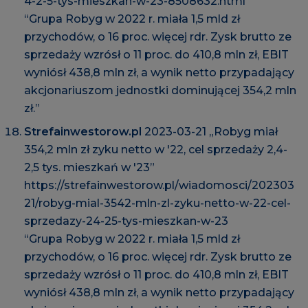
4-2-5-tys-mieszkan-w-23-8508632.html
“Grupa Robyg w 2022 r. miała 1,5 mld zł
przychodów, o 16 proc. więcej rdr. Zysk brutto ze
sprzedaży wzrósł o 11 proc. do 410,8 mln zł, EBIT
wyniósł 438,8 mln zł, a wynik netto przypadający
akcjonariuszom jednostki dominującej 354,2 mln
zł.”
Strefainwestorow.pl
2023-03-21 „Robyg miał
354,2 mln zł zyku netto w '22, cel sprzedaży 2,4-
2,5 tys. mieszkań w '23”
https://strefainwestorow.pl/wiadomosci/202303
21/robyg-mial-3542-mln-zl-zyku-netto-w-22-cel-
sprzedazy-24-25-tys-mieszkan-w-23
“Grupa Robyg w 2022 r. miała 1,5 mld zł
przychodów, o 16 proc. więcej rdr. Zysk brutto ze
sprzedaży wzrósł o 11 proc. do 410,8 mln zł, EBIT
wyniósł 438,8 mln zł, a wynik netto przypadający