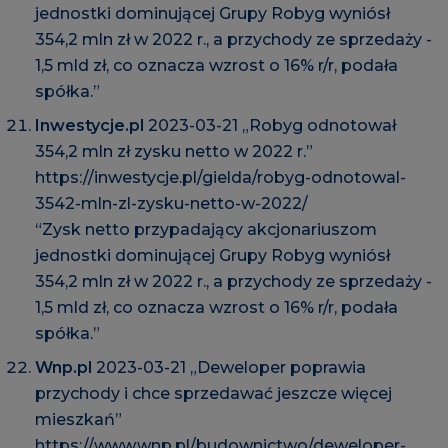
jednostki dominującej Grupy Robyg wyniósł
354,2 mln zł w 2022 r., a przychody ze sprzedaży -
1,5 mld zł, co oznacza wzrost o 16% r/r, podała
spółka.”
Inwestycje.pl
2023-03-21 „Robyg odnotował
354,2 mln zł zysku netto w 2022 r.”
https://inwestycje.pl/gielda/robyg-odnotowal-
3542-mln-zl-zysku-netto-w-2022/
“Zysk netto przypadający akcjonariuszom
jednostki dominującej Grupy Robyg wyniósł
354,2 mln zł w 2022 r., a przychody ze sprzedaży -
1,5 mld zł, co oznacza wzrost o 16% r/r, podała
spółka.”
Wnp.pl
2023-03-21 „Deweloper poprawia
przychody i chce sprzedawać jeszcze więcej
mieszkań”
https://www.wnp.pl/budownictwo/deweloper-