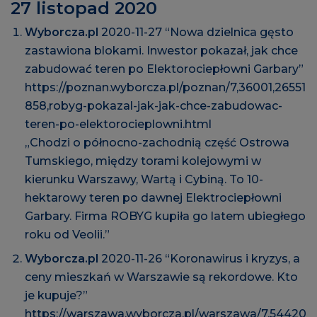
27 listopad 2020
Wyborcza.pl
2020-11-27 “Nowa dzielnica gęsto
zastawiona blokami. Inwestor pokazał, jak chce
zabudować teren po Elektorociepłowni Garbary”
https://poznan.wyborcza.pl/poznan/7,36001,26551
858,robyg-pokazal-jak-jak-chce-zabudowac-
teren-po-elektorocieplowni.html
„Chodzi o północno-zachodnią część Ostrowa
Tumskiego, między torami kolejowymi w
kierunku Warszawy, Wartą i Cybiną. To 10-
hektarowy teren po dawnej Elektrociepłowni
Garbary. Firma ROBYG kupiła go latem ubiegłego
roku od Veolii.”
Wyborcza.pl
2020-11-26 “Koronawirus i kryzys, a
ceny mieszkań w Warszawie są rekordowe. Kto
je kupuje?”
https://warszawa.wyborcza.pl/warszawa/7,54420