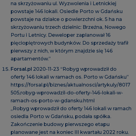
na skrzyżowaniu ul. Wyzwolenia i Letnickiej
powstaje 146 lokali. Osiedle Porto w Gdańsku
powstaje na działce o powierzchni ok. 5 ha na
skrzyżowaniu trzech dzielnic: Brzeźna, Nowego
Portu i Letnicy. Deweloper zaplanował 16
pięciopiętrowych budynków. Do sprzedaży trafił
pierwszy z nich, w którym znajdzie się 146
apartamentów.”
Forsal.pl
2020-11-23 “Robyg wprowadził do
oferty 146 lokali w ramach os. Porto w Gdańsku”
https://forsal.pl/biznes/aktualnosci/artykuly/8017
505,robyg-wprowadzil-do-oferty-146-lokali-w-
ramach-os-porto-w-gdansku.html
„Robyg wprowadził do oferty 146 lokali w ramach
osiedla Porto w Gdańsku, podała spółka.
Zakończenie budowy pierwszego etapu
planowane jest na koniec III kwartału 2022 roku.