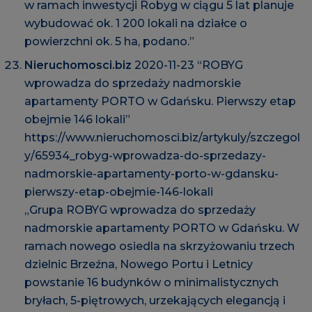
w ramach inwestycji Robyg w ciągu 5 lat planuje
wybudować ok. 1 200 lokali na działce o
powierzchni ok. 5 ha, podano.”
Nieruchomosci.biz
2020-11-23 “ROBYG
wprowadza do sprzedaży nadmorskie
apartamenty PORTO w Gdańsku. Pierwszy etap
obejmie 146 lokali”
https://www.nieruchomosci.biz/artykuly/szczegol
y/65934_robyg-wprowadza-do-sprzedazy-
nadmorskie-apartamenty-porto-w-gdansku-
pierwszy-etap-obejmie-146-lokali
„Grupa ROBYG wprowadza do sprzedaży
nadmorskie apartamenty PORTO w Gdańsku. W
ramach nowego osiedla na skrzyżowaniu trzech
dzielnic Brzeźna, Nowego Portu i Letnicy
powstanie 16 budynków o minimalistycznych
bryłach, 5-piętrowych, urzekających elegancją i