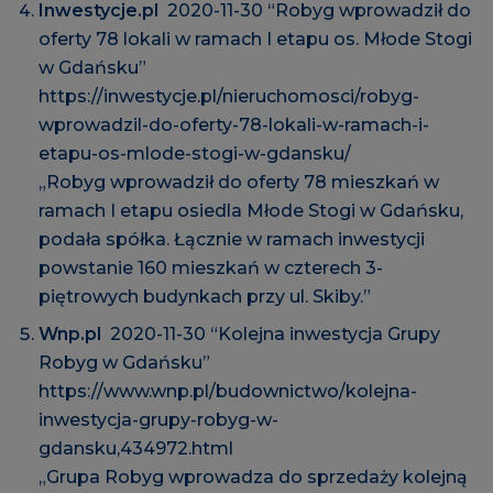
Inwestycje.pl
2020-11-30 “Robyg wprowadził do
oferty 78 lokali w ramach I etapu os. Młode Stogi
w Gdańsku”
https://inwestycje.pl/nieruchomosci/robyg-
wprowadzil-do-oferty-78-lokali-w-ramach-i-
etapu-os-mlode-stogi-w-gdansku/
„Robyg wprowadził do oferty 78 mieszkań w
ramach I etapu osiedla Młode Stogi w Gdańsku,
podała spółka. Łącznie w ramach inwestycji
powstanie 160 mieszkań w czterech 3-
piętrowych budynkach przy ul. Skiby.”
Wnp.pl
2020-11-30 “Kolejna inwestycja Grupy
Robyg w Gdańsku”
https://www.wnp.pl/budownictwo/kolejna-
inwestycja-grupy-robyg-w-
gdansku,434972.html
„Grupa Robyg wprowadza do sprzedaży kolejną