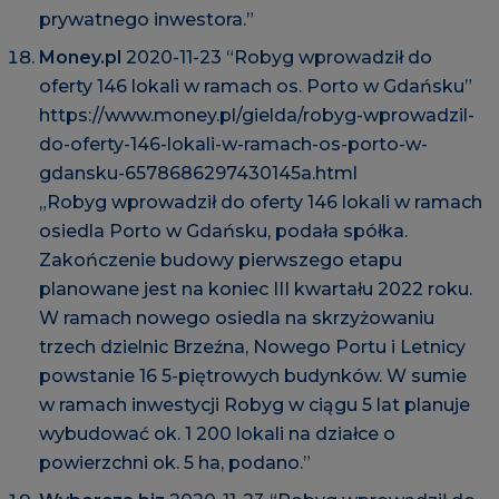
prywatnego inwestora.”
Money.pl
2020-11-23 “Robyg wprowadził do
oferty 146 lokali w ramach os. Porto w Gdańsku”
https://www.money.pl/gielda/robyg-wprowadzil-
do-oferty-146-lokali-w-ramach-os-porto-w-
gdansku-6578686297430145a.html
„Robyg wprowadził do oferty 146 lokali w ramach
osiedla Porto w Gdańsku, podała spółka.
Zakończenie budowy pierwszego etapu
planowane jest na koniec III kwartału 2022 roku.
W ramach nowego osiedla na skrzyżowaniu
trzech dzielnic Brzeźna, Nowego Portu i Letnicy
powstanie 16 5-piętrowych budynków. W sumie
w ramach inwestycji Robyg w ciągu 5 lat planuje
wybudować ok. 1 200 lokali na działce o
powierzchni ok. 5 ha, podano.”