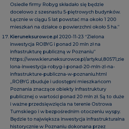
Osiedle firmy Robyg składało się będzie
docelowo z szesnastu 5-piętrowych budynków.
Łącznie w ciągu 5 lat powstać ma około 1 200
mieszkań na działce o powierzchni około 5 ha.”
Kieruneksurowce.pl
2020-11-23 “Zielona
inwestycja ROBYG i ponad 20 mln zł na
infrastrukturę publiczną w Poznaniu”
https://www.kieruneksurowce.pl/artykul,80571,zie
lona-inwestycja-robyg-i-ponad-20-mln-zl-na-
infrastrukture-publiczna-w-poznaniu.html
„ROBYG zbuduje i udostępni mieszkańcom
Poznania znaczące obiekty infrastruktury
publicznej o wartości ponad 20 mln zł. Są to duże
i ważne przedsięwzięcia na terenie Ostrowa
Tumskiego i w bezpośrednim otoczeniu wyspy.
Będzie to największa inwestycja infrastrukturalna
historycznie w Poznaniu dokonana przez