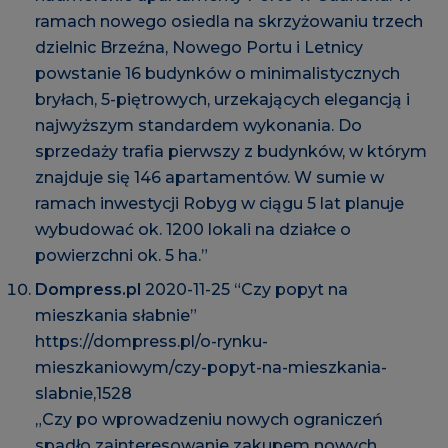
ramach nowego osiedla na skrzyżowaniu trzech
dzielnic Brzeźna, Nowego Portu i Letnicy
powstanie 16 budynków o minimalistycznych
bryłach, 5-piętrowych, urzekających elegancją i
najwyższym standardem wykonania. Do
sprzedaży trafia pierwszy z budynków, w którym
znajduje się 146 apartamentów. W sumie w
ramach inwestycji Robyg w ciągu 5 lat planuje
wybudować ok. 1200 lokali na działce o
powierzchni ok. 5 ha.”
Dompress.pl
2020-11-25 “Czy popyt na
mieszkania słabnie”
https://dompress.pl/o-rynku-
mieszkaniowym/czy-popyt-na-mieszkania-
slabnie,1528
„Czy po wprowadzeniu nowych ograniczeń
spadło zainteresowanie zakupem nowych