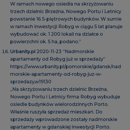
W ramach nowego osiedla na skrzyżowaniu
trzech dzielnic Brzeźna, Nowego Portu i Letnicy
powstanie 16 5-piętrowych budynków. W sumie
w ramach inwestycji Robyg w ciągu 5 lat planuje
wybudować ok. 1 200 lokali na działce o
powierzchni ok. 5 ha, podano.”
Urbanity.pl
2020-11-23 “Nadmorskie
apartamenty od Robyg już w sprzedaży”
https://www.urbanity.pl/pomorskie/gdansk/nad
morskie-apartamenty-od-robyg-juz-w-
sprzedazy,w19130
„Na skrzyżowaniu trzech dzielnic Brzeźna,
Nowego Portu i Letnicy firma Robyg wybuduje
osiedle budynków wielorodzinnych Porto.
Właśnie ruszyła sprzedaż mieszkań. Do
sprzedaży wprowadzone zostały nadmorskie
apartamenty w gdańskiej inwestycji Porto.