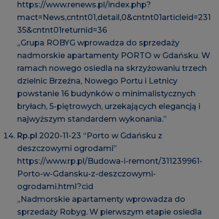
https://www.renews.pl/index.php?
mact=News,cntnt01,detail,0&cntnt01articleid=231
35&cntnt01returnid=36
„Grupa ROBYG wprowadza do sprzedaży
nadmorskie apartamenty PORTO w Gdańsku. W
ramach nowego osiedla na skrzyżowaniu trzech
dzielnic Brzeźna, Nowego Portu i Letnicy
powstanie 16 budynków o minimalistycznych
bryłach, 5-piętrowych, urzekających elegancją i
najwyższym standardem wykonania.”
Rp.pl
2020-11-23 “Porto w Gdańsku z
deszczowymi ogrodami”
https://www.rp.pl/Budowa-i-remont/311239961-
Porto-w-Gdansku-z-deszczowymi-
ogrodami.html?cid
„Nadmorskie apartamenty wprowadza do
sprzedaży Robyg. W pierwszym etapie osiedla