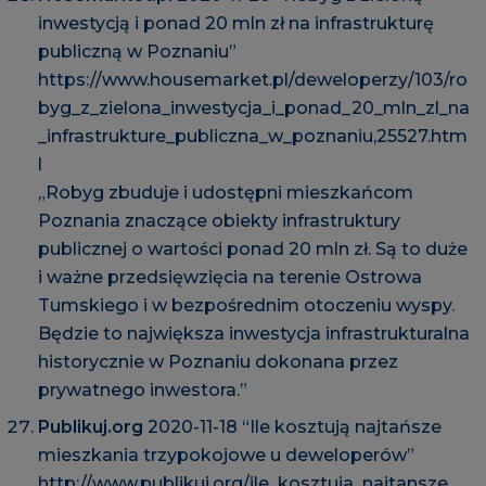
inwestycją i ponad 20 mln zł na infrastrukturę
publiczną w Poznaniu”
https://www.housemarket.pl/deweloperzy/103/ro
byg_z_zielona_inwestycja_i_ponad_20_mln_zl_na
_infrastrukture_publiczna_w_poznaniu,25527.htm
l
„Robyg zbuduje i udostępni mieszkańcom
Poznania znaczące obiekty infrastruktury
publicznej o wartości ponad 20 mln zł. Są to duże
i ważne przedsięwzięcia na terenie Ostrowa
Tumskiego i w bezpośrednim otoczeniu wyspy.
Będzie to największa inwestycja infrastrukturalna
historycznie w Poznaniu dokonana przez
prywatnego inwestora.”
Publikuj.org
2020-11-18 “Ile kosztują najtańsze
mieszkania trzypokojowe u deweloperów”
http://www.publikuj.org/ile_kosztuja_najtansze_