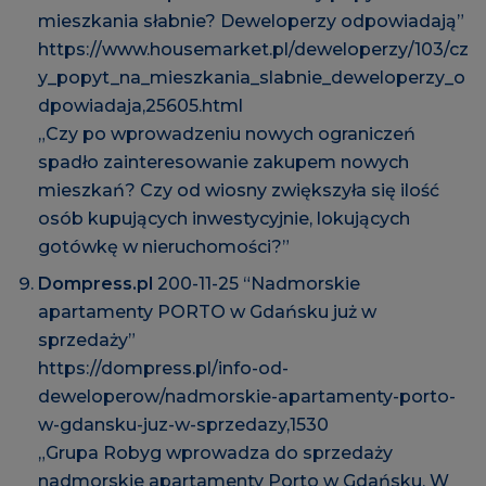
mieszkania słabnie? Deweloperzy odpowiadają”
https://www.housemarket.pl/deweloperzy/103/cz
y_popyt_na_mieszkania_slabnie_deweloperzy_o
dpowiadaja,25605.html
„Czy po wprowadzeniu nowych ograniczeń
spadło zainteresowanie zakupem nowych
mieszkań? Czy od wiosny zwiększyła się ilość
osób kupujących inwestycyjnie, lokujących
gotówkę w nieruchomości?”
Dompress.pl
200-11-25 “Nadmorskie
apartamenty PORTO w Gdańsku już w
sprzedaży”
https://dompress.pl/info-od-
deweloperow/nadmorskie-apartamenty-porto-
w-gdansku-juz-w-sprzedazy,1530
„Grupa Robyg wprowadza do sprzedaży
nadmorskie apartamenty Porto w Gdańsku. W