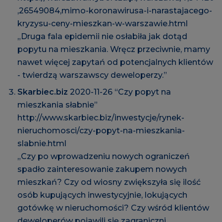
,26549084,mimo-koronawirusa-i-narastajacego-
kryzysu-ceny-mieszkan-w-warszawie.html
„Druga fala epidemii nie osłabiła jak dotąd
popytu na mieszkania. Wręcz przeciwnie, mamy
nawet więcej zapytań od potencjalnych klientów
- twierdzą warszawscy deweloperzy.”
Skarbiec.biz
2020-11-26 “Czy popyt na
mieszkania słabnie”
http://www.skarbiec.biz/inwestycje/rynek-
nieruchomosci/czy-popyt-na-mieszkania-
slabnie.html
„Czy po wprowadzeniu nowych ograniczeń
spadło zainteresowanie zakupem nowych
mieszkań? Czy od wiosny zwiększyła się ilość
osób kupujących inwestycyjnie, lokujących
gotówkę w nieruchomości? Czy wśród klientów
deweloperów pojawili się zagraniczni