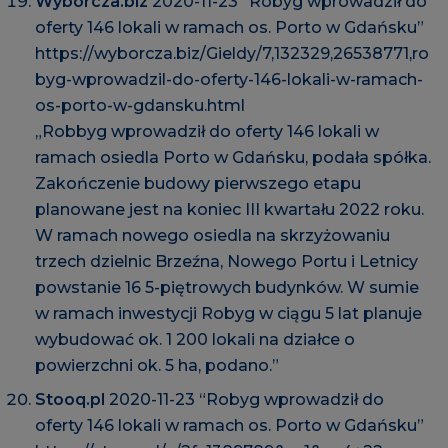
Wyborcza.biz
2020-11-23 “Robyg wprowadził do
oferty 146 lokali w ramach os. Porto w Gdańsku”
https://wyborcza.biz/Gieldy/7,132329,26538771,ro
byg-wprowadzil-do-oferty-146-lokali-w-ramach-
os-porto-w-gdansku.html
„Robbyg wprowadził do oferty 146 lokali w
ramach osiedla Porto w Gdańsku, podała spółka.
Zakończenie budowy pierwszego etapu
planowane jest na koniec III kwartału 2022 roku.
W ramach nowego osiedla na skrzyżowaniu
trzech dzielnic Brzeźna, Nowego Portu i Letnicy
powstanie 16 5-piętrowych budynków. W sumie
w ramach inwestycji Robyg w ciągu 5 lat planuje
wybudować ok. 1 200 lokali na działce o
powierzchni ok. 5 ha, podano.”
Stooq.pl
2020-11-23 “Robyg wprowadził do
oferty 146 lokali w ramach os. Porto w Gdańsku”