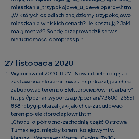
mieszkania_trzypokojowe_u_deweloperow.html
„W których osiedlach znajdziemy trzypokojowe
mieszkania w niskich cenach? Ile kosztują? Jaki
mają metraż? Sondę przeprowadził serwis
nieruchomości dompress.pl”
27 listopada 2020
Wyborcza.pl
2020-11-27 “Nowa dzielnica gęsto
zastawiona blokami. Inwestor pokazał, jak chce
zabudować teren po Elektorociepłowni Garbary”
https://poznan.wyborcza.pl/poznan/7,36001,26551
858,robyg-pokazal-jak-jak-chce-zabudowac-
teren-po-elektorocieplowni.html
„Chodzi o północno-zachodnią część Ostrowa
Tumskiego, między torami kolejowymi w
kierunku Warszawy, Wartą i Cybiną. To 10-