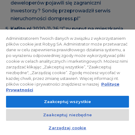
deweloperów pojawili się zagraniczni
inwestorzy? Sondę przeprowadził serwis
nieruchomości dompress.pl”
Kafito.pl
2020-11-26 “Czy popyt na mieszkania
słabnie”
Administratorem Twoich danych w związku z wykorzystaniem
plików cookie jest Robyg SA. Administrator może przetwarzać
https://kafito.pl/artykul/czy-popyt-na-
dane w celu zapewnienia prawidłowego działania systemu, a
mieszkania-slabnie,143325.html
po wyrażeniu odpowiedniej zgody może wykorzystywać pliki
„Czy po wprowadzeniu nowych ograniczeń
cookie w celach analitycznych i marketingowych. Możesz nimi
zarządzać klikając „Zakceptuj wszystkie”, "Zaakceptuj
spadło zainteresowanie zakupem nowych
niezbędne", „Zarządzaj cookie”. Zgodę możesz wycofać w
mieszkań? Czy od wiosny zwiększyła się ilość
każdej chwili, przez zmianę ustawień. Więcej informacji nt.
osób kupujących inwestycyjnie, lokujących
plików cookie i prywatności znajdziesz w naszej
Polityce
Prywatności
gotówkę w nieruchomości? Czy wśród klientów
deweloperów pojawili się zagraniczni
Zaakceptuj wszystkie
inwestorzy? Sondę przeprowadził serwis
nieruchomości dompress.pl”
Zaakceptuj niezbędne
Newseria.pl
2020-11-26 “Czy popyt na
Zarządzaj cookie
mieszkania słabnie”