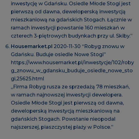
inwestycję w Gdańsku. Osiedle Młode Stogi jest
pierwszą od dawna, deweloperską inwestycją
mieszkaniową na gdańskich Stogach. Łącznie w
ramach inwestycji powstanie 160 mieszkań w
czterech 3-piętrowych budynkach przy ul. Skiby.”
Housemarket.pl
2020-11-30 “Robyg znowu w
Gdańsku. Buduje osiedle Nowe Stogi”
https://www.housemarket.pl/inwestycje/102/roby
g_znowu_w_gdansku_buduje_osiedle_nowe_sto
gi,25625.html
„Firma Robyg rusza ze sprzedażą 78 mieszkań,
w ramach najnowszej inwestycji dewelopera.
Osiedle Młode Stogi jest pierwszą od dawna,
deweloperską inwestycją mieszkaniową na
gdańskich Stogach. Powstanie nieopodal
najszerszej, piaszczystej plaży w Polsce.”