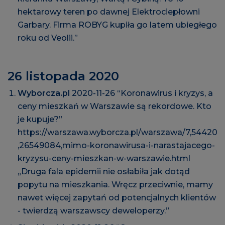
hektarowy teren po dawnej Elektrociepłowni
Garbary. Firma ROBYG kupiła go latem ubiegłego
roku od Veolii.”
26 listopada 2020
Wyborcza.pl
2020-11-26 “Koronawirus i kryzys, a
ceny mieszkań w Warszawie są rekordowe. Kto
je kupuje?”
https://warszawa.wyborcza.pl/warszawa/7,54420
,26549084,mimo-koronawirusa-i-narastajacego-
kryzysu-ceny-mieszkan-w-warszawie.html
„Druga fala epidemii nie osłabiła jak dotąd
popytu na mieszkania. Wręcz przeciwnie, mamy
nawet więcej zapytań od potencjalnych klientów
- twierdzą warszawscy deweloperzy.”