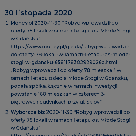
30 listopada 2020
Money.pl
2020-11-30 “Robyg wprowadził do
oferty 78 lokali w ramach I etapu os. Młode Stogi
w Gdańsku”
https://www.money.pl/gielda/robyg-wprowadzil-
do-oferty-78-lokali-w-ramach-i-etapu-os-mlode-
stogi-w-gdansku-6581178302929026a.html
„Robyg wprowadził do oferty 78 mieszkań w
ramach I etapu osiedla Młode Stogi w Gdańsku,
podała spółka. Łącznie w ramach inwestycji
powstanie 160 mieszkań w czterech 3-
piętrowych budynkach przy ul. Skiby.”
Wyborcza.biz
2020-11-30 “Robyg wprowadził do
oferty 78 lokali w ramach I etapu os. Młode Stogi
w Gdańsku”
https://wyborcza.biz/Gieldy/7,132329,26560452,ro