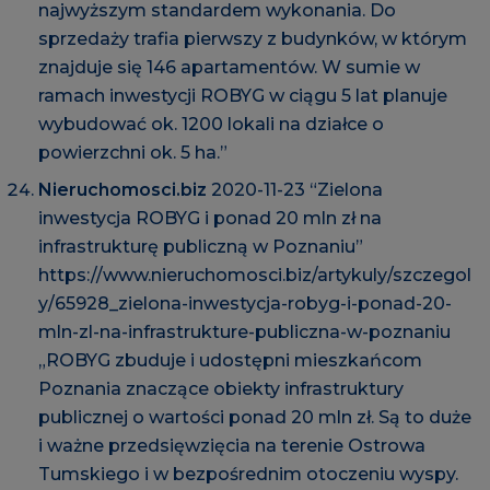
najwyższym standardem wykonania. Do
sprzedaży trafia pierwszy z budynków, w którym
znajduje się 146 apartamentów. W sumie w
ramach inwestycji ROBYG w ciągu 5 lat planuje
wybudować ok. 1200 lokali na działce o
powierzchni ok. 5 ha.”
Nieruchomosci.biz
2020-11-23 “Zielona
inwestycja ROBYG i ponad 20 mln zł na
infrastrukturę publiczną w Poznaniu”
https://www.nieruchomosci.biz/artykuly/szczegol
y/65928_zielona-inwestycja-robyg-i-ponad-20-
mln-zl-na-infrastrukture-publiczna-w-poznaniu
„ROBYG zbuduje i udostępni mieszkańcom
Poznania znaczące obiekty infrastruktury
publicznej o wartości ponad 20 mln zł. Są to duże
i ważne przedsięwzięcia na terenie Ostrowa
Tumskiego i w bezpośrednim otoczeniu wyspy.