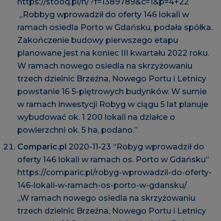
https://stooq.pl/n/?f=1389789&c=1&p=4+22
„Robbyg wprowadził do oferty 146 lokali w
ramach osiedla Porto w Gdańsku, podała spółka.
Zakończenie budowy pierwszego etapu
planowane jest na koniec III kwartału 2022 roku.
W ramach nowego osiedla na skrzyżowaniu
trzech dzielnic Brzeźna, Nowego Portu i Letnicy
powstanie 16 5-piętrowych budynków. W sumie
w ramach inwestycji Robyg w ciągu 5 lat planuje
wybudować ok. 1 200 lokali na działce o
powierzchni ok. 5 ha, podano.”
Comparic.pl
2020-11-23 “Robyg wprowadził do
oferty 146 lokali w ramach os. Porto w Gdańsku”
https://comparic.pl/robyg-wprowadzil-do-oferty-
146-lokali-w-ramach-os-porto-w-gdansku/
„W ramach nowego osiedla na skrzyżowaniu
trzech dzielnic Brzeźna, Nowego Portu i Letnicy