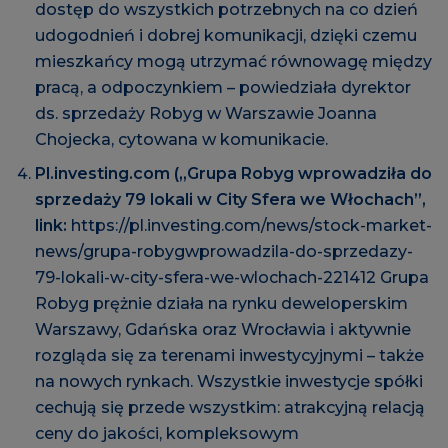
dostęp do wszystkich potrzebnych na co dzień
udogodnień i dobrej komunikacji, dzięki czemu
mieszkańcy mogą utrzymać równowagę między
pracą, a odpoczynkiem – powiedziała dyrektor
ds. sprzedaży Robyg w Warszawie Joanna
Chojecka, cytowana w komunikacie.
Pl.investing.com („Grupa Robyg wprowadziła do
sprzedaży 79 lokali w City Sfera we Włochach”,
link:
https://pl.investing.com/news/stock-market-
news/grupa-robygwprowadzila-do-sprzedazy-
79-lokali-w-city-sfera-we-wlochach-221412
Grupa
Robyg prężnie działa na rynku deweloperskim
Warszawy, Gdańska oraz Wrocławia i aktywnie
rozgląda się za terenami inwestycyjnymi – także
na nowych rynkach. Wszystkie inwestycje spółki
cechują się przede wszystkim: atrakcyjną relacją
ceny do jakości, kompleksowym