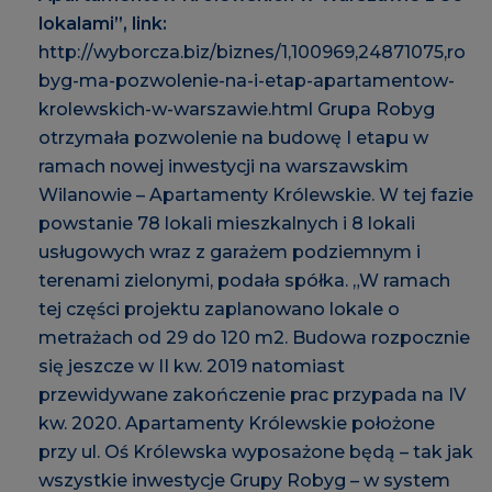
lokalami”, link:
http://wyborcza.biz/biznes/1,100969,24871075,ro
byg-ma-pozwolenie-na-i-etap-apartamentow-
krolewskich-w-warszawie.html
Grupa Robyg
otrzymała pozwolenie na budowę I etapu w
ramach nowej inwestycji na warszawskim
Wilanowie – Apartamenty Królewskie. W tej fazie
powstanie 78 lokali mieszkalnych i 8 lokali
usługowych wraz z garażem podziemnym i
terenami zielonymi, podała spółka. „W ramach
tej części projektu zaplanowano lokale o
metrażach od 29 do 120 m2. Budowa rozpocznie
się jeszcze w II kw. 2019 natomiast
przewidywane zakończenie prac przypada na IV
kw. 2020. Apartamenty Królewskie położone
przy ul. Oś Królewska wyposażone będą – tak jak
wszystkie inwestycje Grupy Robyg – w system