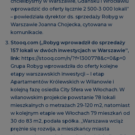
chcielibyśmy w Warszawie, Gdańsku i Wrocławiu
wprowadzić do oferty łącznie 2 500-3 000 lokali”
– powiedziała dyrektor ds. sprzedaży Robyg w
Warszawie Joanna Chojecka, cytowana w
komunikacie.
Stooq.com („Robyg wprowadził do sprzedaży
157 lokali w dwóch inwestycjach w Warszawie”,
link:
https://stooq.com/n/?f=1300778&c=0&p=0
Grupa Robyg wprowadziła do oferty kolejne
etapy warszawskich inwestycji – I etap
Apartamentów Królewskich w Wilanowie i
kolejną fazę osiedla City Sfera we Włochach. W
wilanowskim projekcie powstanie 78 lokali
mieszkalnych o metrażach 29-120 m2, natomiast
w kolejnym etapie we Włochach 79 mieszkań od
30 do 83 m2, podała spółka. „Warszawa wciąż
prężnie się rozwija, a mieszkańcy miasta