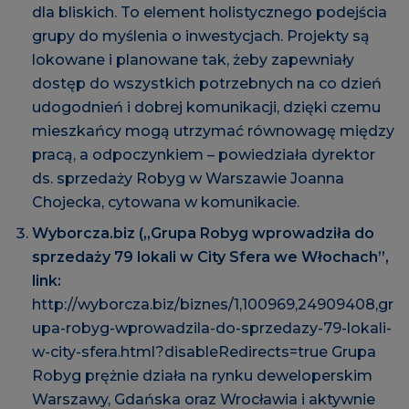
dla bliskich. To element holistycznego podejścia
grupy do myślenia o inwestycjach. Projekty są
lokowane i planowane tak, żeby zapewniały
dostęp do wszystkich potrzebnych na co dzień
udogodnień i dobrej komunikacji, dzięki czemu
mieszkańcy mogą utrzymać równowagę między
pracą, a odpoczynkiem – powiedziała dyrektor
ds. sprzedaży Robyg w Warszawie Joanna
Chojecka, cytowana w komunikacie.
Wyborcza.biz („Grupa Robyg wprowadziła do
sprzedaży 79 lokali w City Sfera we Włochach”,
link:
http://wyborcza.biz/biznes/1,100969,24909408,gr
upa-robyg-wprowadzila-do-sprzedazy-79-lokali-
w-city-sfera.html?disableRedirects=true
Grupa
Robyg prężnie działa na rynku deweloperskim
Warszawy, Gdańska oraz Wrocławia i aktywnie