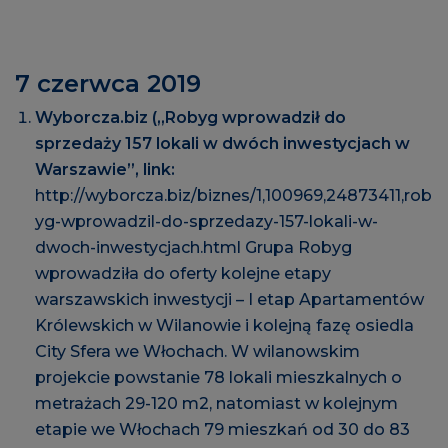
7 czerwca 2019
Wyborcza.biz („Robyg wprowadził do
sprzedaży 157 lokali w dwóch inwestycjach w
Warszawie”, link:
http://wyborcza.biz/biznes/1,100969,24873411,rob
yg-wprowadzil-do-sprzedazy-157-lokali-w-
dwoch-inwestycjach.html
Grupa Robyg
wprowadziła do oferty kolejne etapy
warszawskich inwestycji – I etap Apartamentów
Królewskich w Wilanowie i kolejną fazę osiedla
City Sfera we Włochach. W wilanowskim
projekcie powstanie 78 lokali mieszkalnych o
metrażach 29-120 m2, natomiast w kolejnym
etapie we Włochach 79 mieszkań od 30 do 83