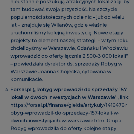
nieustannie poszukują atrakcyjnych lokalizacji, by
tam budować swoją przyszłość. Na szczycie
popularności stołecznych dzielnic – już od wielu
lat – znajduje się Wilanów, gdzie właśnie
uruchomiliśmy kolejną inwestycję. Nowe etapy i
projekty to element naszej strategii – w tym roku
chcielibyśmy w Warszawie, Gdańsku i Wrocławiu
wprowadzić do oferty łącznie 2 500-3 000 lokali”
– powiedziała dyrektor ds. sprzedaży Robyg w
Warszawie Joanna Chojecka, cytowana w
komunikacie.
Forsal.pl („Robyg wprowadził do sprzedaży 157
lokali w dwóch inwestycjach w Warszawie”, link:
https://forsal.pl/finanse/gielda/artykuly/1416476,r
obyg-wprowadzil-do-sprzedazy-157-lokali-w-
dwoch-inwestycjach-w-warszawie.html
Grupa
Robyg wprowadziła do oferty kolejne etapy