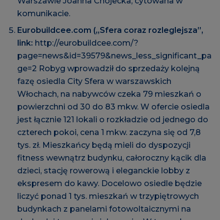
Warszawie Joanna Chojecka, cytowana w
komunikacie.
Eurobuildcee.com („Sfera coraz rozleglejsza”,
link:
http://eurobuildcee.com/?
page=news&id=39579&news_less_significant_pa
ge=2
Robyg wprowadził do sprzedaży kolejną
fazę osiedla City Sfera w warszawskich
Włochach, na nabywców czeka 79 mieszkań o
powierzchni od 30 do 83 mkw. W ofercie osiedla
jest łącznie 121 lokali o rozkładzie od jednego do
czterech pokoi, cena 1 mkw. zaczyna się od 7,8
tys. zł. Mieszkańcy będą mieli do dyspozycji
fitness wewnątrz budynku, całoroczny kącik dla
dzieci, stację rowerową i eleganckie lobby z
ekspresem do kawy. Docelowo osiedle będzie
liczyć ponad 1 tys. mieszkań w trzypiętrowych
budynkach z panelami fotowoltaicznymi na