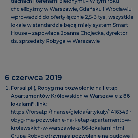
dachach i terenami zielonymi. – W tym roku
chcielibyśmy w Warszawie, Gdańsku i Wrocławiu
wprowadzić do oferty łącznie 2,5-3 tys., wszystkie
lokale w standardzie będą miały system Smart
House – zapowiada Joanna Chojecka, dyrektor
ds. sprzedaży Robyga w Warszawie
6 czerwca 2019
Forsal.pl („Robyg ma pozwolenie na I etap
Apartamentów Królewskich w Warszawie z 86
lokalami”, link:
https://forsal.pl/finanse/gielda/artykuly/1416343,r
obyg-ma-pozwolenie-na-i-etap-apartamentow-
krolewskich-w-warszawie-z-86-lokalami.html
Grupa Robyg otrzymała pozwolenie na budowę I