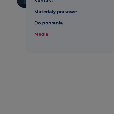
Kontakt
Materiały prasowe
Do pobrania
k
Wrzesień
Sierpień
Lipiec
Media
2021
2021
2021