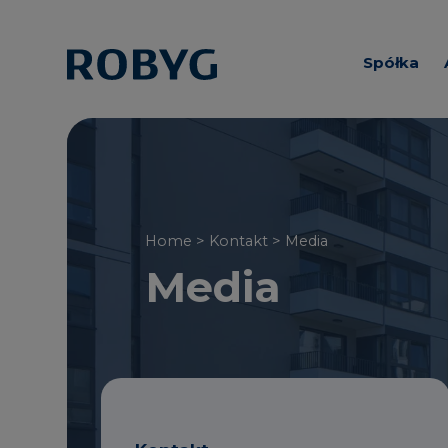
Spółka
Informacj
Zarząd i R
Nadzorcz
Home
>
Kontakt
> Media
Media