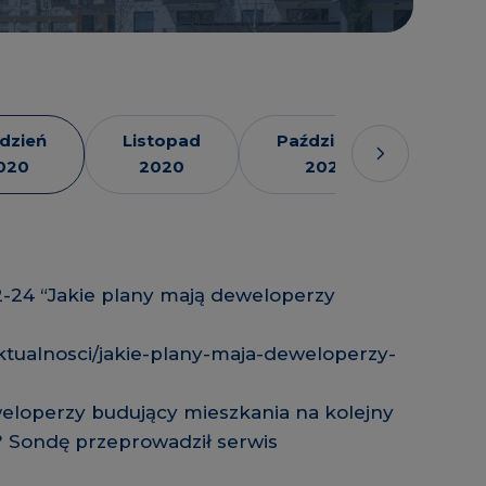
dzień
Listopad
Październik
Wrz
020
2020
2020
2
2-24 “Jakie plany mają deweloperzy
ktualnosci/jakie-plany-maja-deweloperzy-
eweloperzy budujący mieszkania na kolejny
? Sondę przeprowadził serwis