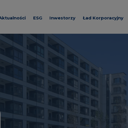
Aktualności
ESG
Inwestorzy
Ład Korporacyjny
e o Spółce
Zrównoważona
Akcje i Akcjonariat
Dokumenty korpora
działalność
ada
Prezentacje
Wezwania akcjonar
a
Wybrane dane
Regulacje
finansowe
Spółki z Grupy Kap
Zawiadomienia