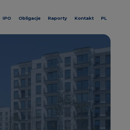
IPO
Obligacje
Raporty
Kontakt
PL
cyjne
Prognozy zobowiązań
Raporty EBI
Materiały
EN
finansowych
prasowe
iuszy
Raporty
okresowe
Do pobrania
Raporty ESPI
Media
itałowej ROBYG -